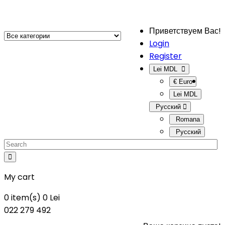
Приветствуем Вас!
Login
Register
Lei MDL
€ Euro
Lei MDL
Русский
Romana
Русский
My cart
0
item(s)
0 Lei
022 279 492