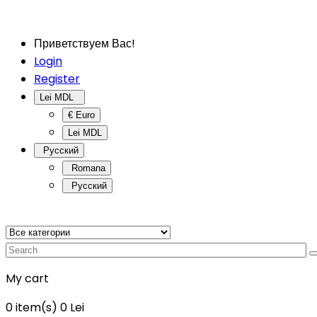
Приветствуем Вас!
Login
Register
Lei MDL
€ Euro
Lei MDL
Русский
Romana
Русский
My cart
0
item(s)
0 Lei