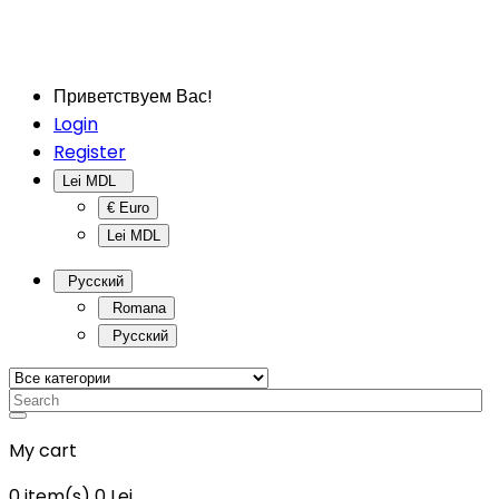
Приветствуем Вас!
Login
Register
Lei MDL
€ Euro
Lei MDL
Русский
Romana
Русский
My cart
0
item(s)
0 Lei