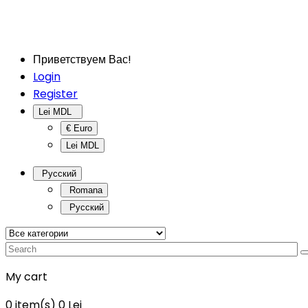
Приветствуем Вас!
Login
Register
Lei MDL
€ Euro
Lei MDL
Русский
Romana
Русский
My cart
0
item(s)
0 Lei