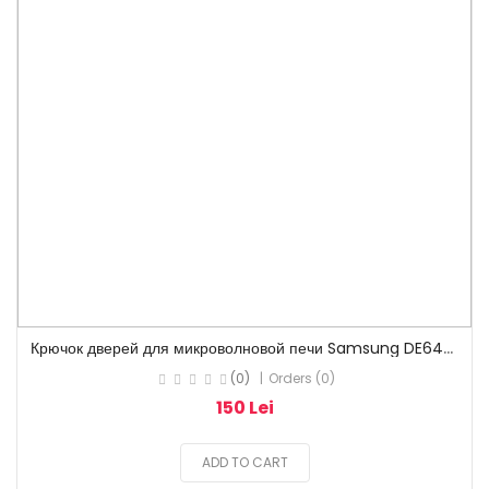
К
рючок дверей для микроволновой печи Samsung DE64-02355A
(0)
Orders (0)
150 Lei
ADD TO CART