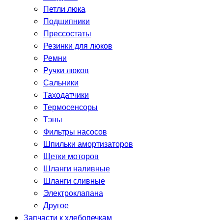
Петли люка
Подшипники
Прессостаты
Резинки для люков
Ремни
Ручки люков
Сальники
Таходатчики
Термосенсоры
Тэны
Фильтры насосов
Шпильки амортизаторов
Щетки моторов
Шланги наливные
Шланги сливные
Электроклапана
Другое
Запчасти к хлебопечкам