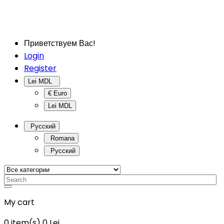
Приветствуем Вас!
Login
Register
Lei MDL
€ Euro
Lei MDL
Русский
Romana
Русский
My cart
0
item(s)
0 Lei