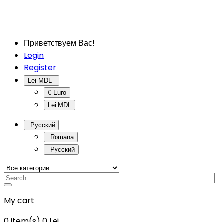
Приветствуем Вас!
Login
Register
Lei MDL
€ Euro
Lei MDL
Русский
Romana
Русский
My cart
0
item(s)
0 Lei