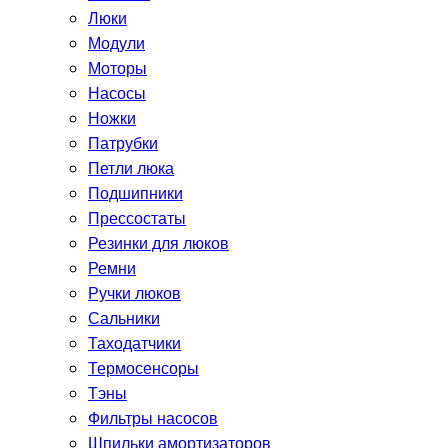
Люки
Модули
Моторы
Насосы
Ножки
Патрубки
Петли люка
Подшипники
Прессостаты
Резинки для люков
Ремни
Ручки люков
Сальники
Таходатчики
Термосенсоры
Тэны
Фильтры насосов
Шпильки амортизаторов