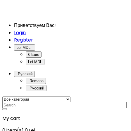
Приветствуем Вас!
Login
Register
Lei MDL
€ Euro
Lei MDL
Русский
Romana
Русский
My cart
0
item(s)
0 Lei