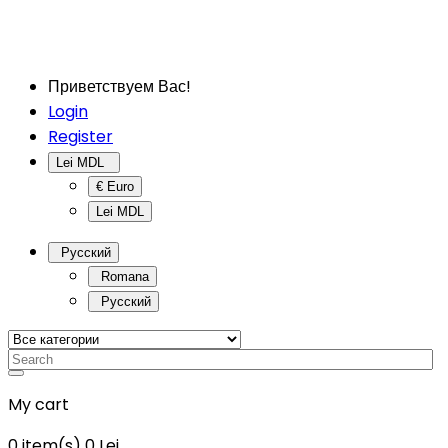
Приветствуем Вас!
Login
Register
Lei MDL
€ Euro
Lei MDL
Русский
Romana
Русский
My cart
0
item(s)
0 Lei