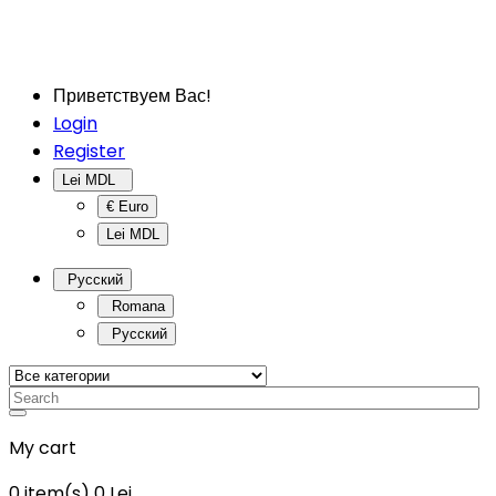
Приветствуем Вас!
Login
Register
Lei MDL
€ Euro
Lei MDL
Русский
Romana
Русский
My cart
0
item(s)
0 Lei