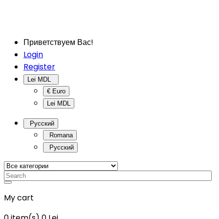
Приветствуем Вас!
Login
Register
Lei MDL
€ Euro
Lei MDL
Русский
Romana
Русский
My cart
0
item(s)
0 Lei