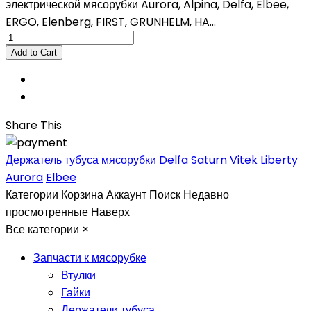
электрической мясорубки Aurora, Alpina, Delfa, Elbee,
ERGO, Elenberg, FIRST, GRUNHELM, HA...
Share This
Держатель тубуса мясорубки Delfa
Saturn
Vitek
Liberty
Aurora
Elbee
Категории
Корзина
Аккаунт
Поиск
Недавно
просмотренные
Наверх
Все категории
×
Запчасти к мясорубке
Втулки
Гайки
Держатели тубуса