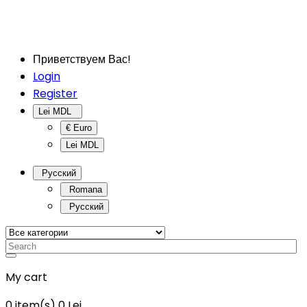
Приветствуем Вас!
Login
Register
Lei MDL
€ Euro
Lei MDL
Русский
Romana
Русский
My cart
0
item(s)
0 Lei