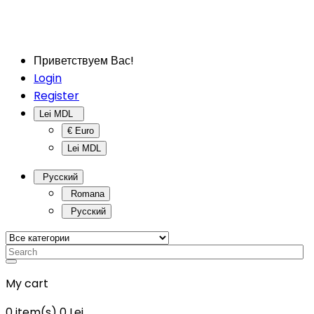
Приветствуем Вас!
Login
Register
Lei MDL
€ Euro
Lei MDL
Русский
Romana
Русский
My cart
0
item(s)
0 Lei