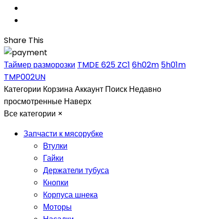
Share This
Таймер разморозки
TMDE 625 ZC1
6h02m
5h01m
TMP002UN
Категории
Корзина
Аккаунт
Поиск
Недавно
просмотренные
Наверх
Все категории
×
Запчасти к мясорубке
Втулки
Гайки
Держатели тубуса
Кнопки
Корпуса шнека
Моторы