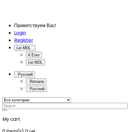
Приветствуем Вас!
Login
Register
Lei MDL
€ Euro
Lei MDL
Русский
Romana
Русский
My cart
0
item(s)
0 Lei