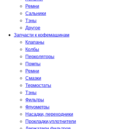
Ремни
Сальники
Тэны
Другое
Запчасти к кофемашинам
Клапаны
Колбы
Перколяторы
Помпы
Ремни
Смазки
Термостаты
Тэны
Фильтры
Флуометры
Насадки, переходники
Прокладки,уплотнители
Держатели фильтров