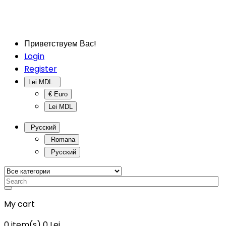
Приветствуем Вас!
Login
Register
Lei MDL
€ Euro
Lei MDL
Русский
Romana
Русский
My cart
0
item(s)
0 Lei