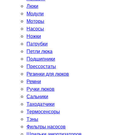
Люки
Модули
Моторы
Насосы
Ножки
Патрубки
Петли люка
Подшипники
Прессостаты
Резинки для люков
Ремни
Ручки люков
Сальники
Таходатчики
Термосенсоры
Тэны
Фильтры насосов
Шпильки амортизаторов