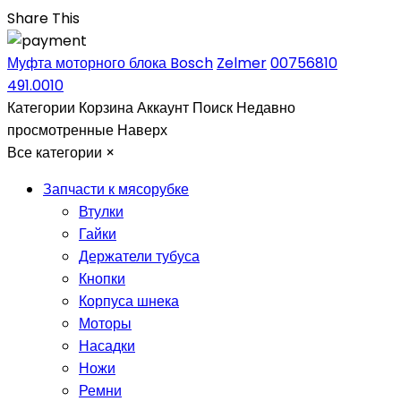
Share This
Муфта моторного блока Bosch
Zelmer
00756810
491.0010
Категории
Корзина
Аккаунт
Поиск
Недавно
просмотренные
Наверх
Все категории
×
Запчасти к мясорубке
Втулки
Гайки
Держатели тубуса
Кнопки
Корпуса шнека
Моторы
Насадки
Ножи
Ремни