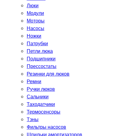
Люки
Модули
Моторы
Насосы
Ножки
Патрубки
Петли люка
Подшипники
Прессостаты
Резинки для люков
Ремни
Ручки люков
Сальники
Таходатчики
Термосенсоры
Тэны
Фильтры насосов
Шпильки амортизаторов