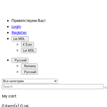
Приветствуем Вас!
Login
Register
Lei MDL
€ Euro
Lei MDL
Русский
Romana
Русский
My cart
0
item(s)
0 Lei