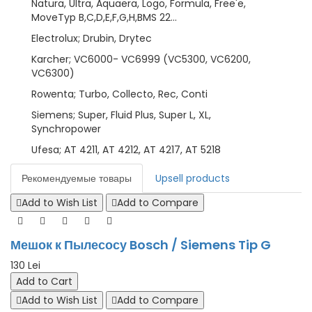
Natura, Ultra, Aquaera, Logo, Formula, Free'e,
MoveTyp B,C,D,E,F,G,H,BMS 22...
Electrolux; Drubin, Drytec
Karcher; VC6000- VC6999 (VC5300, VC6200,
VC6300)
Rowenta; Turbo, Collecto, Rec, Conti
Siemens; Super, Fluid Plus, Super L, XL,
Synchropower
Ufesa; AT 4211, AT 4212, AT 4217, AT 5218
Рекомендуемые товары
Upsell products
Add to Wish List
Add to Compare
Мешок к Пылесосу Bosch / Siemens Tip G
130 Lei
Add to Cart
Add to Wish List
Add to Compare