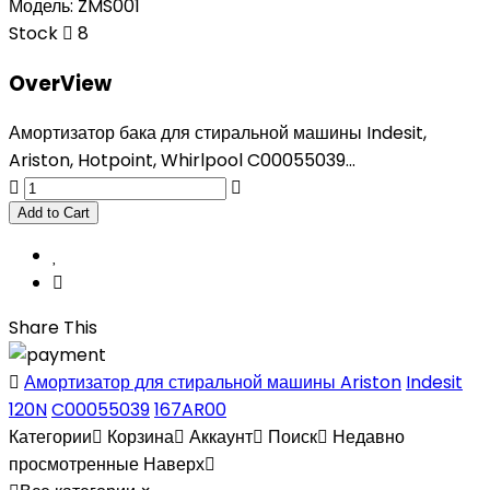
Модель:
ZMS001
Stock
8
OverView
Амортизатор бака для стиральной машины Indesit,
Ariston, Hotpoint, Whirlpool C00055039...
Share This
Амортизатор для стиральной машины Ariston
Indesit
120N
C00055039
167AR00
Категории
Корзина
Аккаунт
Поиск
Недавно
просмотренные
Наверх