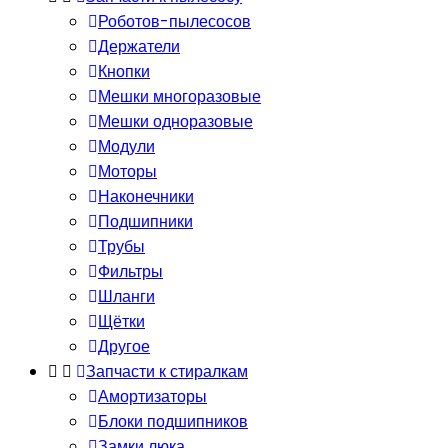
Роботов-пылесосов
Держатели
Кнопки
Мешки многоразовые
Мешки одноразовые
Модули
Моторы
Наконечники
Подшипники
Трубы
Фильтры
Шланги
Щётки
Другое
Запчасти к стиралкам
Амортизаторы
Блоки подшипников
Замки люка