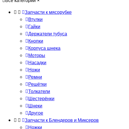
Все категории
×
Запчасти к мясорубке
Втулки
Гайки
Держатели тубуса
Кнопки
Корпуса шнека
Моторы
Насадки
Ножи
Ремни
Решётки
Толкатели
Шестерёнки
Шнеки
Другое
Запчасти к Блендеров и Миксеров
Ножки