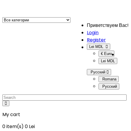
Приветствуем Вас!
Login
Register
Lei MDL
€ Euro
Lei MDL
Русский
Romana
Русский
My cart
0
item(s)
0 Lei