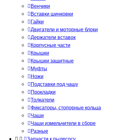
Венчики
Вставки шинковки
Гайки
Двигатели и моторные блоки
Держатели вставок
Корпусные части
Крышки
Крышки защитные
Муфты
Ножи
Подставки под чашу
Прокладки
Толкатели
Фиксаторы, стопорные кольца
Чаши
Чаши измельчители в сборе
Разные
Запчасти к пылесосу