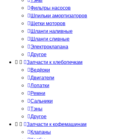
Тэны
Фильтры насосов
Шпильки амортизаторов
Щетки моторов
Шланги наливные
Шланги сливные
Электроклапана
Другое
Запчасти к хлебопечкам
Ведёрки
Двигатели
Лопатки
Ремни
Сальники
Тэны
Другое
Запчасти к кофемашинам
Клапаны