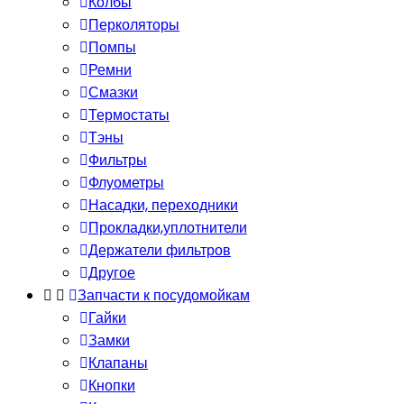
Колбы
Перколяторы
Помпы
Ремни
Смазки
Термостаты
Тэны
Фильтры
Флуометры
Насадки, переходники
Прокладки,уплотнители
Держатели фильтров
Другое
Запчасти к посудомойкам
Гайки
Замки
Клапаны
Кнопки