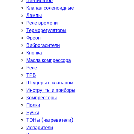
Вентилятор
Клапан соленоидные
Лампы
Реле времени
Терморегуляторы
Фреон
Виброгасители
Кнопка
Масла компрессора
Реле
ТРВ
Штуцеры с клапаном
Инстру-ты и приборы
Компрессоры
Полки
Ручки
ТЭНы (нагреватели)
Испарители