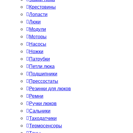
Крестовины
Лопасти
Люки
Модули
Моторы
Насосы
Ножки
Патрубки
Петли люка
Подшипники
Прессостаты
Резинки для люков
Ремни
Ручки люков
Сальники
Таходатчики
Термосенсоры