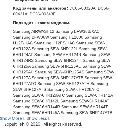
Код замены или аналогов:
DC66-00320A, DC66-
00421A, DC66-00343F.
Подходит к таким моделям:
Samsung AIRWASH12 Samsung BFW36B/XAC
Samsung BFW36W Samsung H12000 Samsung
H12F/HAC Samsung H12FS/HAC Samsung SEW-
6HR122A Samsung SEW-6HR122L Samsung SEW-
6HR124AT Samsung SEW-6HR124R Samsung SEW-
6HR124RS Samsung SEW-6HR124T Samsung SEW-
6HR125A Samsung SEW-6HR125AC Samsung SEW-
6HR125AH Samsung SEW-6HR125AS Samsung SEW-
6HR127A Samsung SEW-6HR127ATB Samsung SEW-
6HR127ATG Samsung SEW-6HR127ATH Samsung
SEW-6HR127ATS Samsung SEW-6HR128ATC
Samsung SEW-6HR129ATC Samsung SEW-6HR142A
Samsung SEW-6HR142L Samsung SEW-6HR144AT
Samsung SEW-6HR144R Samsung SEW-6HR144T
Samsung SEW-6HR145A Samsung SEW-6HR147ATB
Show More
Show Less
Samsung SEW-6HR147ATS Samsung SEW-
ZapBitTeh © 2026 . All Rights Reserved.
6HR149ATC Samsung SEW-6HW121L Samsung SEW-