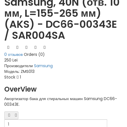
Samsung, 40N (отв. 10
мм, L=155-265 мм)
(AKS) - DC66-00343E
/ SAR004SA
0 отзывов
Orders (0)
250 Lei
Производители
Samsung
Модель:
ZMS013
Stock
1
OverView
Амортизатор бака для стиральных машин Samsung DC66-
00343E.