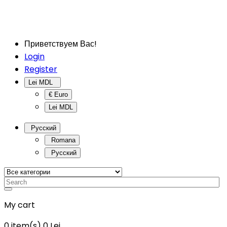
Приветствуем Вас!
Login
Register
Lei MDL
€ Euro
Lei MDL
Русский
Romana
Русский
My cart
0
item(s)
0 Lei