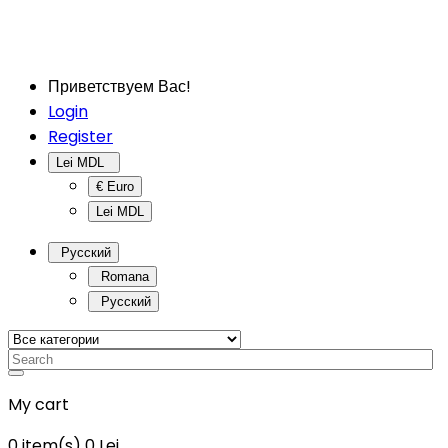
Приветствуем Вас!
Login
Register
Lei MDL
€ Euro
Lei MDL
Русский
Romana
Русский
My cart
0
item(s)
0 Lei