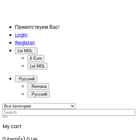
Приветствуем Вас!
Login
Register
Lei MDL
€ Euro
Lei MDL
Русский
Romana
Русский
My cart
0
item(s)
0 Lei