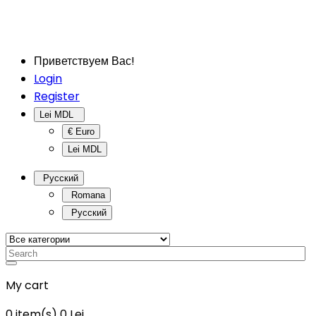
Приветствуем Вас!
Login
Register
Lei MDL
€ Euro
Lei MDL
Русский
Romana
Русский
My cart
0
item(s)
0 Lei