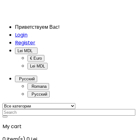
Приветствуем Вас!
Login
Register
Lei MDL
€ Euro
Lei MDL
Русский
Romana
Русский
My cart
0
item(s)
0 Lei