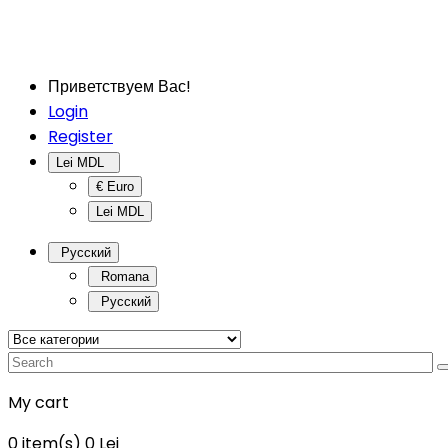
Приветствуем Вас!
Login
Register
Lei MDL
€ Euro
Lei MDL
Русский
Romana
Русский
My cart
0
item(s)
0 Lei