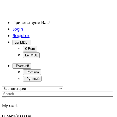
Приветствуем Вас!
Login
Register
Lei MDL
€ Euro
Lei MDL
Русский
Romana
Русский
My cart
0
item(s)
0 Lei