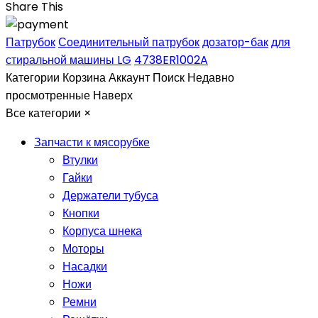
Share This
Патрубок
Соединительный патрубок
дозатор-бак
для
стиральной машины LG
4738ER1002A
Категории
Корзина
Аккаунт
Поиск
Недавно
просмотренные
Наверх
Все категории
×
Запчасти к мясорубке
Втулки
Гайки
Держатели тубуса
Кнопки
Корпуса шнека
Моторы
Насадки
Ножи
Ремни