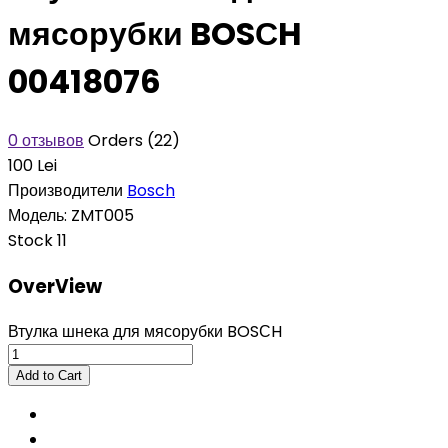
мясорубки BOSСH
00418076
0 отзывов
Orders (22)
100 Lei
Производители
Bosch
Модель:
ZMT005
Stock
11
OverView
Втулка шнека для мясорубки BOSСH