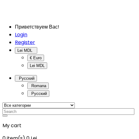
Приветствуем Вас!
Login
Register
Lei MDL
€ Euro
Lei MDL
Русский
Romana
Русский
My cart
0
item(s)
0 Lei