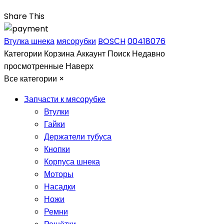
Share This
Втулка шнека
мясорубки
BOSСH
00418076
Категории
Корзина
Аккаунт
Поиск
Недавно
просмотренные
Наверх
Все категории
×
Запчасти к мясорубке
Втулки
Гайки
Держатели тубуса
Кнопки
Корпуса шнека
Моторы
Насадки
Ножи
Ремни