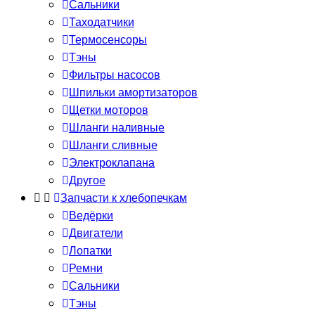
Сальники
Таходатчики
Термосенсоры
Тэны
Фильтры насосов
Шпильки амортизаторов
Щетки моторов
Шланги наливные
Шланги сливные
Электроклапана
Другое
Запчасти к хлебопечкам
Ведёрки
Двигатели
Лопатки
Ремни
Сальники
Тэны