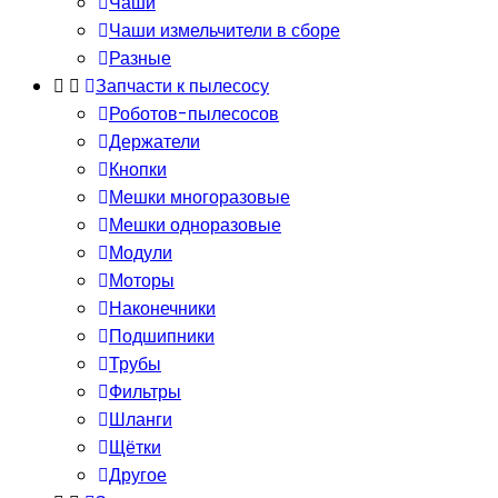
Чаши
Чаши измельчители в сборе
Разные
Запчасти к пылесосу
Роботов-пылесосов
Держатели
Кнопки
Мешки многоразовые
Мешки одноразовые
Модули
Моторы
Наконечники
Подшипники
Трубы
Фильтры
Шланги
Щётки
Другое