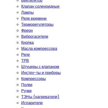
Вентилятор
Клапан соленоидные
Лампы
Реле времени
Терморегуляторы
Фреон
Виброгасители
Кнопка
Масла компрессора
Реле
ТРВ
Штуцеры с клапаном
Инстру-ты и приборы
Компрессоры
Полки
Ручки
ТЭНы (нагреватели)
Испарители