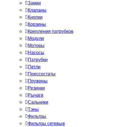
Замки
Клапаны
Кнопки
Корзины
Крепления патрубков
Модули
Моторы
Насосы
Патрубки
Петли
Прессостаты
Пружины
Резинки
Рычаги
Сальники
Тэны
Фильтры
Фильтры сетевые