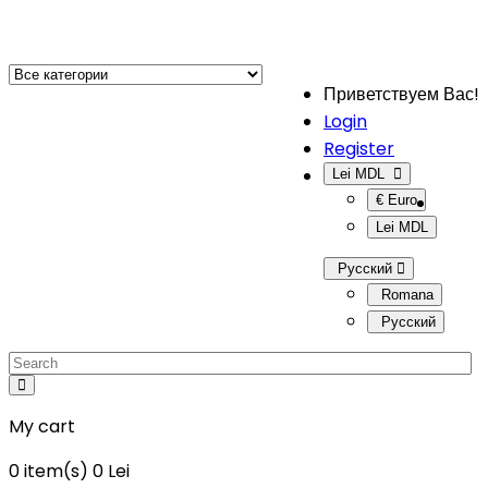
Приветствуем Вас!
Login
Register
Lei MDL
€ Euro
Lei MDL
Русский
Romana
Русский
My cart
0
item(s)
0 Lei