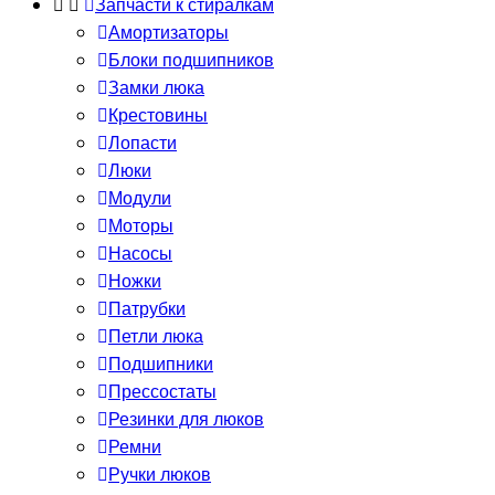
Запчасти к стиралкам
Амортизаторы
Блоки подшипников
Замки люка
Крестовины
Лопасти
Люки
Модули
Моторы
Насосы
Ножки
Патрубки
Петли люка
Подшипники
Прессостаты
Резинки для люков
Ремни
Ручки люков