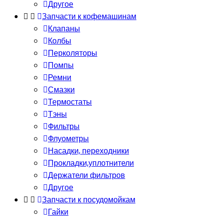
Другое
Запчасти к кофемашинам
Клапаны
Колбы
Перколяторы
Помпы
Ремни
Смазки
Термостаты
Тэны
Фильтры
Флуометры
Насадки, переходники
Прокладки,уплотнители
Держатели фильтров
Другое
Запчасти к посудомойкам
Гайки