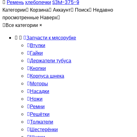
Ремень
хлебопечки
S3M-375-9
Категории
Корзина
Аккаунт
Поиск
Недавно
просмотренные
Наверх
Все категории
×
Запчасти к мясорубке
Втулки
Гайки
Держатели тубуса
Кнопки
Корпуса шнека
Моторы
Насадки
Ножи
Ремни
Решётки
Толкатели
Шестерёнки