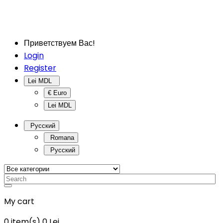
Приветствуем Вас!
Login
Register
Lei MDL
€ Euro
Lei MDL
Русский
Romana
Русский
My cart
0
item(s)
0 Lei