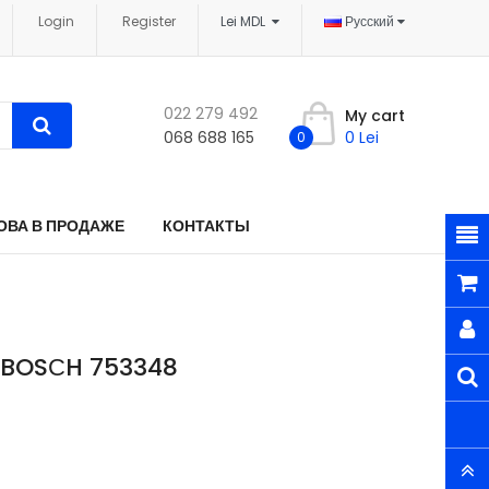
Login
Register
Lei MDL
Русский
022 279 492
My cart
068 688 165
0 Lei
0
ОВА В ПРОДАЖЕ
КОНТАКТЫ
и BOSСH 753348