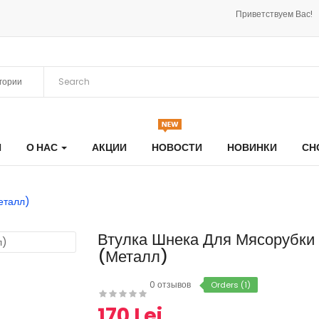
Приветствуем Вас!
Я
О НАС
АКЦИИ
НОВОСТИ
НОВИНКИ
СН
еталл)
Втулка Шнека Для Мясорубк
(металл)
0 отзывов
Orders (1)
170 Lei