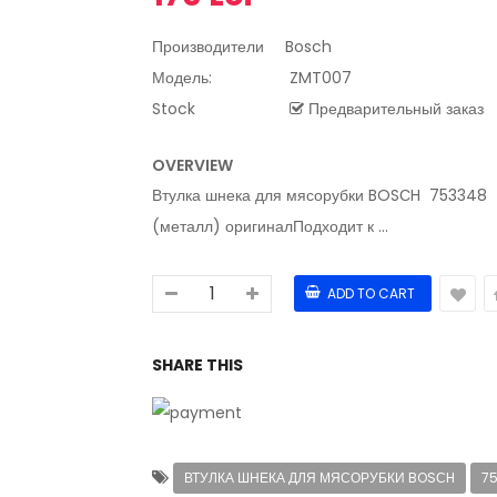
Производители
Bosch
Модель:
ZMT007
Stock
Предварительный заказ
OVERVIEW
Втулка шнека для мясорубки BOSСH 753348
(металл) оригиналПодходит к ...
SHARE THIS
ВТУЛКА ШНЕКА ДЛЯ МЯСОРУБКИ BOSСH
7