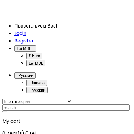
Приветствуем Вас!
Login
Register
Lei MDL
€ Euro
Lei MDL
Русский
Romana
Русский
My cart
0
item(s)
0 Lei