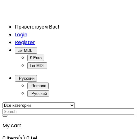
Приветствуем Вас!
Login
Register
Lei MDL
€ Euro
Lei MDL
Русский
Romana
Русский
My cart
0
item(s)
0 Lei