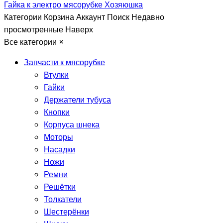
Гайка к электро мясорубке Хозяюшка
Категории
Корзина
Аккаунт
Поиск
Недавно
просмотренные
Наверх
Все категории
×
Запчасти к мясорубке
Втулки
Гайки
Держатели тубуса
Кнопки
Корпуса шнека
Моторы
Насадки
Ножи
Ремни
Решётки
Толкатели
Шестерёнки