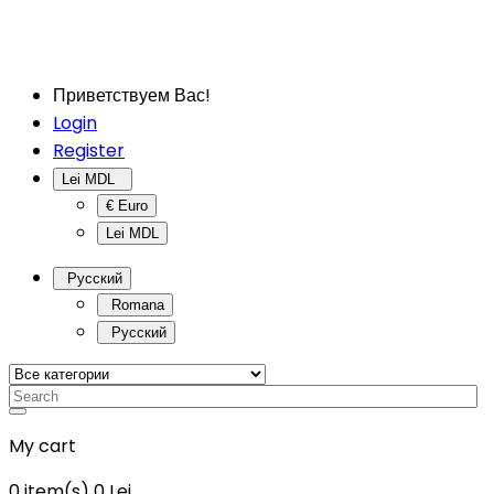
Приветствуем Вас!
Login
Register
Lei MDL
€ Euro
Lei MDL
Русский
Romana
Русский
My cart
0
item(s)
0 Lei